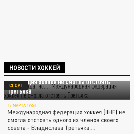
НОВОСТИ ХОККЕЙ
"Он легенда, но…": Международная
федерация хоккея не смогла отстоять
СПОРТ
Третьяка
17 МАРТА 19:54
Международная федерация хоккея (IIHF) не
смогла отстоять одного из членов своего
совета - Владислава Третьяка....