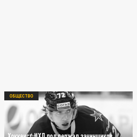
ОБЩЕСТВО
Хоккеист НХЛ поддержал зачинщиков