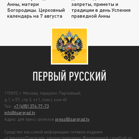
Анны, матери
запреты, приметы и
Богородицы. Церковный
традиции в день Успения
календарь на 7 августа
праведной Анны
115093, г. Москва, переулок Партийный,
д.1, к.57, стр.3, эт.1, пом.I, ком.45
Тел.:
+7 (495) 374-77-73
info@tsargrad.tv
Адрес для пресс-релизов
press@tsargrad.tv
Средство массовой информации сетевое издание
«Царьград/Tsargrad» зарегистрировано Федеральной службой по