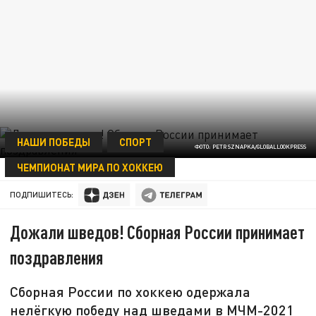
НАШИ ПОБЕДЫ
СПОРТ
ФОТО: PETR SZNAPKA/GLOBALLOOKPRESS
ЧЕМПИОНАТ МИРА ПО ХОККЕЮ
31 ДЕКАБРЯ 08:52
ПОДПИШИТЕСЬ:
Дожали шведов! Сборная России принимает
поздравления
Сборная России по хоккею одержала
нелёгкую победу над шведами в МЧМ-2021