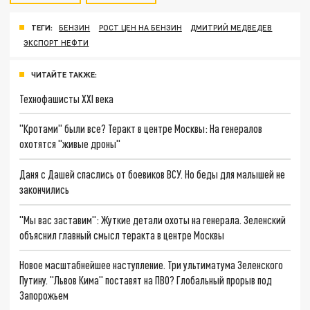
ТЕГИ:
БЕНЗИН
РОСТ ЦЕН НА БЕНЗИН
ДМИТРИЙ МЕДВЕДЕВ
ЭКСПОРТ НЕФТИ
ЧИТАЙТЕ ТАКЖЕ:
Технофашисты XXI века
"Кротами" были все? Теракт в центре Москвы: На генералов
охотятся "живые дроны"
Даня с Дашей спаслись от боевиков ВСУ. Но беды для малышей не
закончились
"Мы вас заставим": Жуткие детали охоты на генерала. Зеленский
объяснил главный смысл теракта в центре Москвы
Новое масштабнейшее наступление. Три ультиматума Зеленского
Путину. "Львов Кима" поставят на ПВО? Глобальный прорыв под
Запорожьем