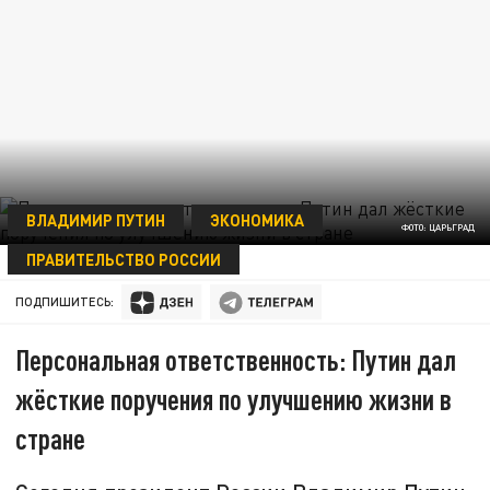
ВЛАДИМИР ПУТИН
ЭКОНОМИКА
ФОТО: ЦАРЬГРАД
ПРАВИТЕЛЬСТВО РОССИИ
ЕГОР КУЧЕР
26 ИЮНЯ 17:19
ПОДПИШИТЕСЬ:
Персональная ответственность: Путин дал
жёсткие поручения по улучшению жизни в
стране