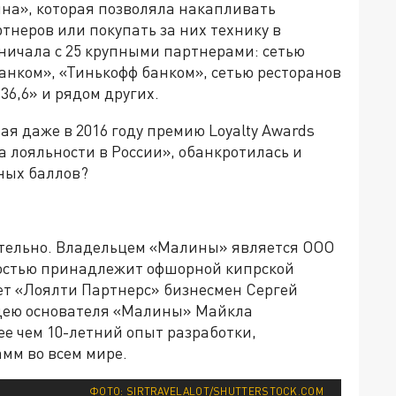
ина», которая позволяла накапливать
ртнеров или покупать за них технику в
ничала с 25 крупными партнерами: сетью
анком», «Тинькофф банком», сетью ресторанов
36,6» и рядом других.
ая даже в 2016 году премию Loyalty Awards
 лояльности в России», обанкротилась и
ных баллов?
ательно. Владельцем «Малины» является ООО
ностью принадлежит офшорной кипрской
еет «Лоялти Партнерс» бизнесмен Сергей
идею основателя «Малины» Майкла
е чем 10-летний опыт разработки,
мм во всем мире.
ФОТО: SIRTRAVELALOT/SHUTTERSTOCK.COM