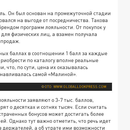
ь. Он был основан на промежуточной стадии
вался на выгоде от посредничества. Такова
брендом программ лояльности. От покупок у
для физических лиц, а взамен получала
 продаж.
ных баллах в соотношении 1 балл за каждые
 приобрести по каталогу вполне реальные
, что, по сути, цена их оказывалась
танавливалась самой «Малиной».
ФОТО: WWW.GLOBALLOOKPRESS.COM
ояльности заявляют о 3-7 тыс. баллов,
орят о десятках и сотнях тысяч. Если считать
страченных бонусов может достигать более
ей. Однако тут важно отметить, что речь идет
в держателей, а об утрате ими возможности