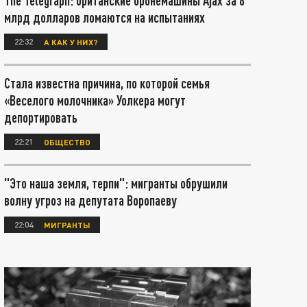
The Telegraph: британские бронемашины Ajax за 8
млрд долларов ломаются на испытаниях
22:32
А КАК У НИХ?
Стала известна причина, по которой семья
«Веселого молочника» Уолкера могут
депортировать
22:21
ОБЩЕСТВО
"Это наша земля, терпи": мигранты обрушили
волну угроз на депутата Воропаеву
22:04
МИГРАНТЫ