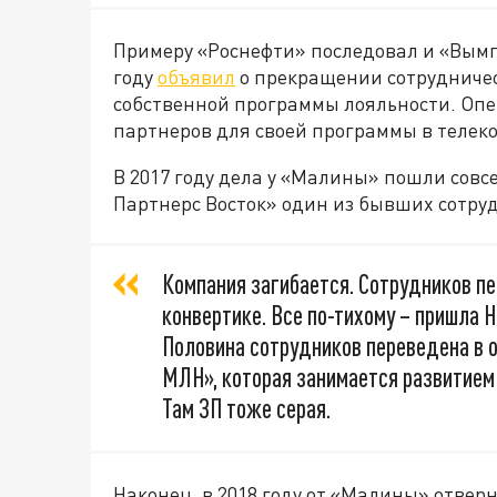
Примеру «Роснефти» последовал и «Вымп
году
объявил
о прекращении сотрудничес
собственной программы лояльности. Опе
партнеров для своей программы в телек
В 2017 году дела у «Малины» пошли совс
Партнерс Восток» один из бывших сотр
Компания загибается. Сотрудников пе
конвертике. Все по-тихому – пришла H
Половина сотрудников переведена в
МЛН», которая занимается развитием
Там ЗП тоже серая.
Наконец, в 2018 году от «Малины» отверн