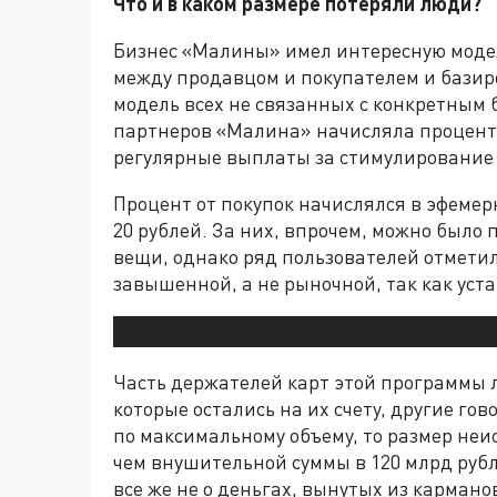
Что и в каком размере потеряли люди?
Бизнес «Малины» имел интересную модел
между продавцом и покупателем и базиро
модель всех не связанных с конкретным 
партнеров «Малина» начисляла процент 
регулярные выплаты за стимулирование
Процент от покупок начислялся в эфемер
20 рублей. За них, впрочем, можно было
вещи, однако ряд пользователей отметили
завышенной, а не рыночной, так как ус
Часть держателей карт этой программы л
которые остались на их счету, другие гов
по максимальному объему, то размер неи
чем внушительной суммы в 120 млрд рубл
все же не о деньгах, вынутых из кармано