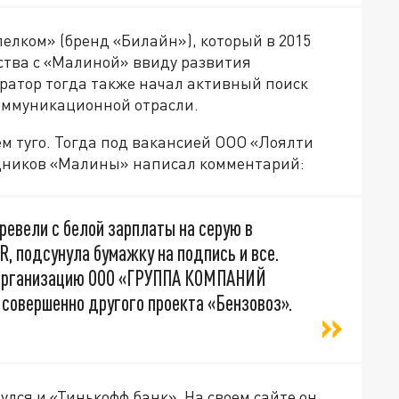
елком» (бренд «Билайн»), который в 2015
тва с «Малиной» ввиду развития
ратор тогда также начал активный поиск
оммуникационной отрасли.
ем туго. Тогда под вакансией ООО «Лоялти
удников «Малины» написал комментарий:
ревели с белой зарплаты на серую в
R, подсунула бумажку на подпись и все.
 организацию ООО «ГРУППА КОМПАНИЙ
 совершенно другого проекта «Бензовоз».
улся и «Тинькофф банк». На своем сайте он