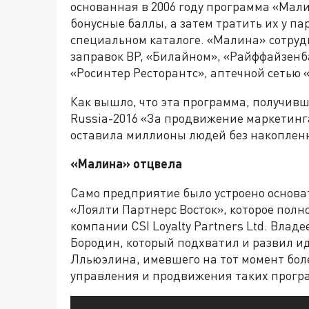
основанная в 2006 году программа «Мал
бонусные баллы, а затем тратить их у па
специальном каталоге. «Малина» сотруд
заправок BP, «Билайном», «Райффайзенб
«Росинтер Ресторантс», аптечной сетью «
Как вышло, что эта программа, получивш
Russia-2016 «За продвижение маркетинга
оставила миллионы людей без накоплен
«Малина» отцвела
Само предприятие было устроено основ
«Лоялти Партнерс Восток», которое пол
компании CSI Loyalty Partners Ltd. Влад
Бородин, который подхватил и развил 
Лльюэлина, имевшего на тот момент боле
управления и продвижения таких програ