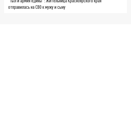
"Тыл и армия едины": Жительница Красноярского края
отправилась на СВО к мужу и сыну