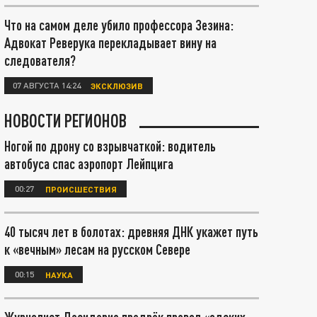
Что на самом деле убило профессора Зезина:
Адвокат Реверука перекладывает вину на
следователя?
07 АВГУСТА 14:24
ЭКСКЛЮЗИВ
НОВОСТИ РЕГИОНОВ
Ногой по дрону со взрывчаткой: водитель
автобуса спас аэропорт Лейпцига
00:27
ПРОИСШЕСТВИЯ
40 тысяч лет в болотах: древняя ДНК укажет путь
к «вечным» лесам на русском Севере
00:15
НАУКА