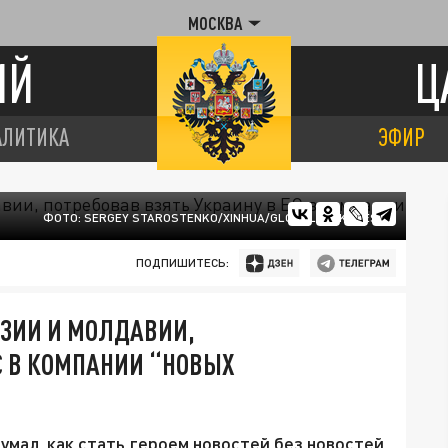
МОСКВА
ИЙ
Ц
АЛИТИКА
ЭФИР
ФОТО: SERGEY STAROSTENKO/XINHUA/GLOBALLOOKPRESS
ПОДПИШИТЕСЬ:
УЗИИ И МОЛДАВИИ,
ЕС В КОМПАНИИ “НОВЫХ
умал, как стать героем новостей без новостей