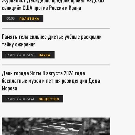
Журналист Десидерио предрёк провал «адских
санкций» США против России и Ирана
00:05
ПОЛИТИКА
Память тела сильнее диеты: учёные раскрыли
тайну ожирения
07 АВГУСТА 23:50
НАУКА
День города Ялты 8 августа 2026 года:
бесплатные музеи и летняя резиденция Деда
Мороза
07 АВГУСТА 23:41
ОБЩЕСТВО