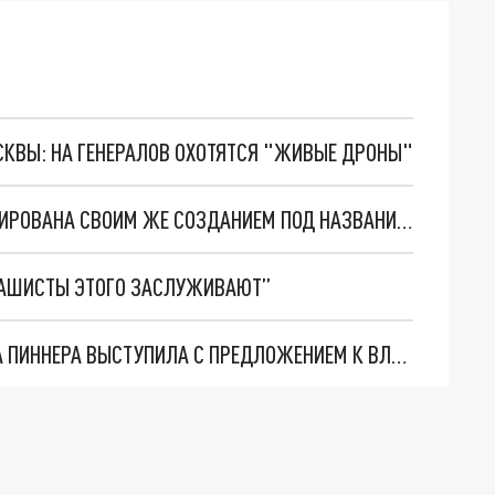
ОСКВЫ: НА ГЕНЕРАЛОВ ОХОТЯТСЯ "ЖИВЫЕ ДРОНЫ"
ЗАХАРОВА ОБЪЯСНИЛА, ПОЧЕМУ ЕВРОПА ШОКИРОВАНА СВОИМ ЖЕ СОЗДАНИЕМ ПОД НАЗВАНИЕМ “ЗЕЛЕНСКИЙ”
ФАШИСТЫ ЭТОГО ЗАСЛУЖИВАЮТ”
СЕМЬЯ ПРИГОВОРЁННОГО К СМЕРТИ БРИТАНЦА ПИННЕРА ВЫСТУПИЛА С ПРЕДЛОЖЕНИЕМ К ВЛАСТЯМ ДОНБАССА