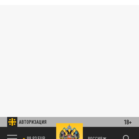
18+
АВТОРИЗАЦИЯ
89.93 EUR
РОССИЯ