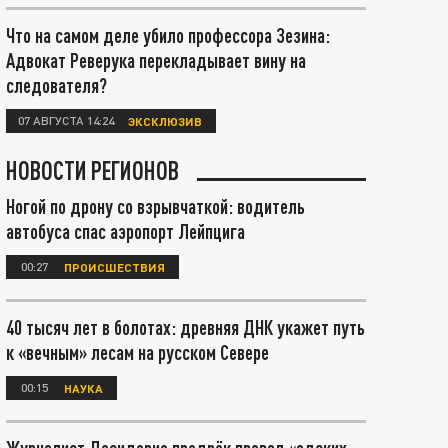
Что на самом деле убило профессора Зезина:
Адвокат Реверука перекладывает вину на
следователя?
07 АВГУСТА 14:24
ЭКСКЛЮЗИВ
НОВОСТИ РЕГИОНОВ
Ногой по дрону со взрывчаткой: водитель
автобуса спас аэропорт Лейпцига
00:27
ПРОИСШЕСТВИЯ
40 тысяч лет в болотах: древняя ДНК укажет путь
к «вечным» лесам на русском Севере
00:15
НАУКА