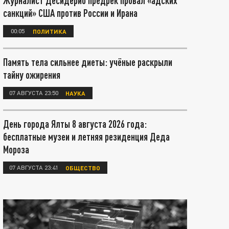
Журналист Десидерио предрёк провал «адских
санкций» США против России и Ирана
00:05
ПОЛИТИКА
Память тела сильнее диеты: учёные раскрыли
тайну ожирения
07 АВГУСТА 23:50
НАУКА
День города Ялты 8 августа 2026 года:
бесплатные музеи и летняя резиденция Деда
Мороза
07 АВГУСТА 23:41
ОБЩЕСТВО