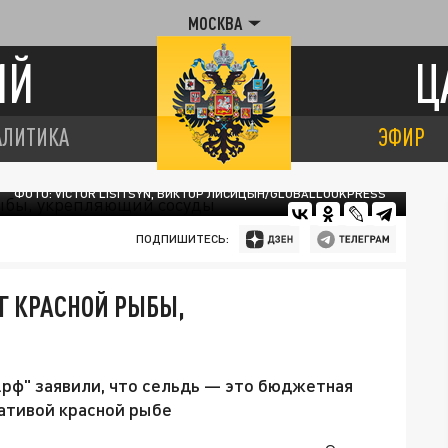
МОСКВА
ИЙ
Ц
АЛИТИКА
ЭФИР
ФОТО: VICTOR LISITSYN, ВИКТОР ЛИСИЦЫН/GLOBALLOOKPRESS
ПОДПИШИТЕСЬ:
 КРАСНОЙ РЫБЫ,
рф" заявили, что сельдь — это бюджетная
ативой красной рыбе