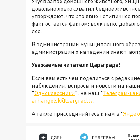
Учуяв запах домашнего животного, хищни
довольно ловко схватил бедное животное
утверждают, что это явно нетипичное по
факт остается фактом: волк легко добыл
лес.
В администрации муниципального образ
администрации о нападении знают, вопр
Уважаемые читатели Царьграда!
Если вам есть чем поделиться с редакци
наблюдения, вопросы и новости на наши 
"
Одноклассники
", на наш "
Телеграм-кан
arhangelsk@tsargrad.tv
.
А также присоединяйтесь к нам в "
Яндек
Подпи
ДЗЕН
ТЕЛЕГРАМ
и перв