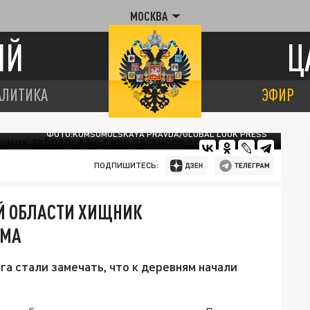
МОСКВА
ИЙ
Ц
АЛИТИКА
ЭФИР
ФОТО:KOMSOMOLSKAYA PRAVDA/GLOBAL LOOK PRESS
ПОДПИШИТЕСЬ:
ОЙ ОБЛАСТИ ХИЩНИК
ОМА
а стали замечать, что к деревням начали