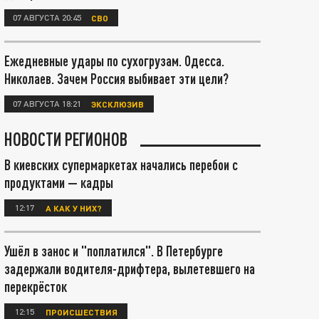
07 АВГУСТА 20:45
СВО
Ежедневные удары по сухогрузам. Одесса.
Николаев. Зачем Россия выбивает эти цели?
07 АВГУСТА 18:21
ЭКСКЛЮЗИВ
НОВОСТИ РЕГИОНОВ
В киевских супермаркетах начались перебои с
продуктами — кадры
12:17
А КАК У НИХ?
Ушёл в занос и "поплатился". В Петербурге
задержали водителя-дрифтера, вылетевшего на
перекрёсток
12:15
ПРОИСШЕСТВИЯ