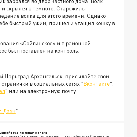
к забрался во двор частного дома. Волк
 и скрылся в темноте. Старожилы
ведение волка для этого времени. Однако
 себе быстрый ужин, пришел и утащил кошку в
ования «Сойгинское» и в районной
ос был поставлен на контроль.
ей Царьград Архангельск, присылайте свои
странички в социальных сетях "
Вконтакте
",
ал
" или на электронную почту
с.Дзен
".
сывайтесь на наши каналы
ыми узнавайте о главных новостях и важнейших событиях дня.