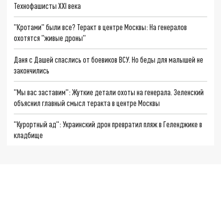
Технофашисты XXI века
"Кротами" были все? Теракт в центре Москвы: На генералов
охотятся "живые дроны"
Даня с Дашей спаслись от боевиков ВСУ. Но беды для малышей не
закончились
"Мы вас заставим": Жуткие детали охоты на генерала. Зеленский
объяснил главный смысл теракта в центре Москвы
"Курортный ад": Украинский дрон превратил пляж в Геленджике в
кладбище