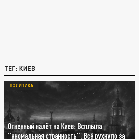
ТЕГ: КИЕВ
ПОЛИТИКА
Огненный налёт на Киев: Всплыла
"аномальная странность". Всё рухнуло за