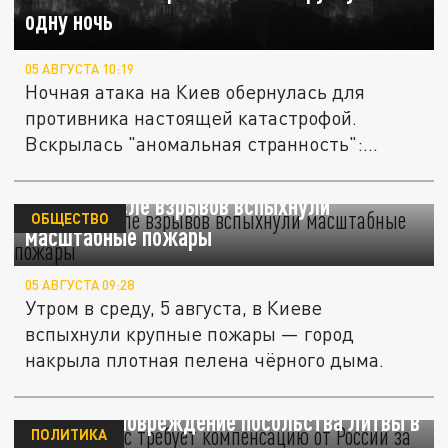
одну ночь
05 АВГУСТА 10:19
Ночная атака на Киев обернулась для
противника настоящей катастрофой.
Вскрылась "аномальная странность":...
В Киеве после взрывов вспыхнули
ОБЩЕСТВО
масштабные пожары
05 АВГУСТА 09:28
Утром в среду, 5 августа, в Киеве
вспыхнули крупные пожары — город
накрыла плотная пелена чёрного дыма.
Delfi: Будрис требует компенсацию от
России за повреждение посольства Литвы в
ПОЛИТИКА