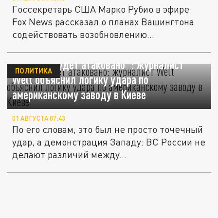
Госсекретарь США Марко Рубио в эфире
Fox News рассказал о планах Вашингтона
содействовать возобновлению...
"Всё это будет атаковано": журналист
ПОЛИТИКА
Welt объяснил логику удара по
американскому заводу в Киеве
01 АВГУСТА 07:43
По его словам, это был не просто точечный
удар, а демонстрация Западу: ВС России не
делают различий между...