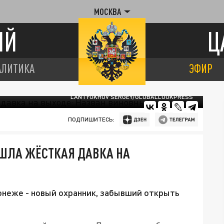
МОСКВА
ИЙ
Ц
АЛИТИКА
ЭФИР
LANTYUKHOV SERGEY/GLOBALLOOKPRESS
ПОДПИШИТЕСЬ:
ШЛА ЖЁСТКАЯ ДАВКА НА
онеже - новый охранник, забывший открыть