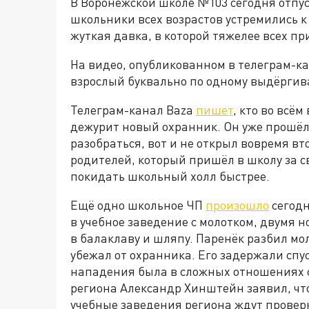
В Воронежской школе №103 сегодня отпу
школьники всех возрастов устремились к
жуткая давка, в которой тяжелее всех 
На видео, опубликованном в телеграм-ка
взрослый буквально по одному выдёргива
Телеграм-канал Baza
пишет
, кто во всё
дежурит новый охранник. Он уже прошёл 
разобраться, вот и не открыл вовремя вт
родителей, который пришёл в школу за св
покидать школьный холл быстрее.
Ещё одно школьное ЧП
произошло
сегодн
в учебное заведение с молотком, двумя 
в балаклаву и шляпу. Паренёк разбил мол
убежал от охранника. Его задержали спус
нападения была в сложных отношениях с
региона Александр Хинштейн заявил, что
учебные заведения региона ждут проверк