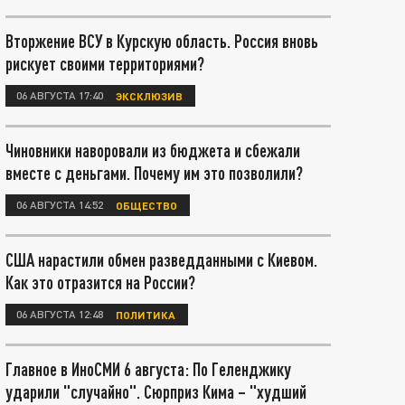
Вторжение ВСУ в Курскую область. Россия вновь
рискует своими территориями?
06 АВГУСТА 17:40
ЭКСКЛЮЗИВ
Чиновники наворовали из бюджета и сбежали
вместе с деньгами. Почему им это позволили?
06 АВГУСТА 14:52
ОБЩЕСТВО
США нарастили обмен разведданными с Киевом.
Как это отразится на России?
06 АВГУСТА 12:48
ПОЛИТИКА
Главное в ИноСМИ 6 августа: По Геленджику
ударили "случайно". Сюрприз Кима – "худший