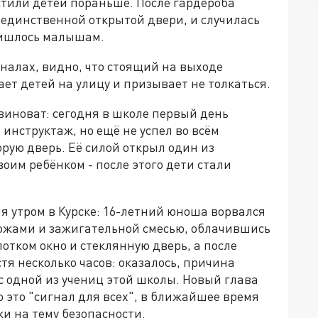
стили детей пораньше. После гардероба
 единственной открытой двери, и случилась
пришлось малышам.
налах, видно, что стоящий на выходе
ет детей на улицу и призывает не толкаться.
м виноват: сегодня в школе первый день
инструктаж, но ещё не успел во всём
орую дверь. Её силой открыл один из
оим ребёнком - после этого дети стали
я утром в Курске: 16-летний юноша ворвался
ножами и зажигательной смесью, облачившись
отком окно и стеклянную дверь, а после
тя несколько часов: оказалось, причина
 одной из учениц этой школы. Новый глава
 это "сигнал для всех", в ближайшее время
и на тему безопасности.