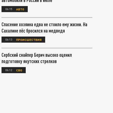
автомобили в России в июле
06:15
АВТО
Спасение хозяина едва не стоило ему жизни. На
Сахалине пёс бросился на медведя
06:13
ПРОИСШЕСТВИЯ
Сербский снайпер Берич высоко оценил
подготовку якутских стрелков
06:12
СВО