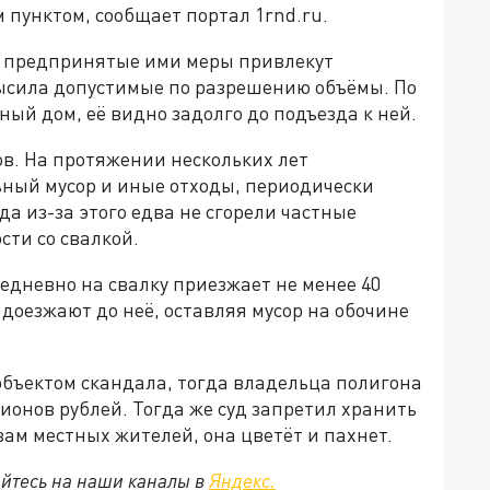
пунктом, сообщает портал 1rnd.ru.
 предпринятые ими меры привлекут
высила допустимые по разрешению объёмы. По
ный дом, её видно задолго до подъезда к ней.
в. На протяжении нескольких лет
ный мусор и иные отходы, периодически
а из-за этого едва не сгорели частные
ти со свалкой.
едневно на свалку приезжает не менее 40
 доезжают до неё, оставляя мусор на обочине
объектом скандала, тогда владельца полигона
онов рублей. Тогда же суд запретил хранить
азам местных жителей, она цветёт и пахнет.
йтесь на наши каналы в
Яндекс.