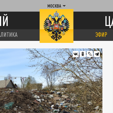
МОСКВА
ИЙ
Ц
АЛИТИКА
ЭФИР