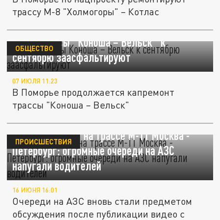
трассу М-8 "Холмогоры" – Котлас
13 км трассы "Коноша – Вельск" к
ОБЩЕСТВО
сентябрю заасфальтируют
07 ИЮЛЯ 11:23
В Поморье продолжается капремонт
трассы "Коноша – Вельск"
Что происходит на трассе М-11 Москва -
ПРОИСШЕСТВИЯ
Петербург: огромные очереди на АЗС
напугали водителей
16 ИЮНЯ 16:01
Очереди на АЗС вновь стали предметом
обсуждения после публикации видео с