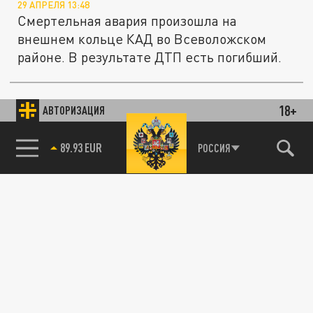
29 АПРЕЛЯ 13:48
Смертельная авария произошла на
внешнем кольце КАД во Всеволожском
районе. В результате ДТП есть погибший.
Качество ремонта трассы "Архангельск-
Онега" проверили минтранс и
18+
ОБЩЕСТВО
АВТОРИЗАЦИЯ
общественники
85.64 BRENT
РОССИЯ
16 АПРЕЛЯ 15:21
Как проходит ремонт на трассе
"Архангельск-Онега" узнала комиссия
В 2026 году обновят 25 километров трассы
ОБЩЕСТВО
Коноша – Вожега
07 АПРЕЛЯ 18:08
В Поморье продолжается ремонт