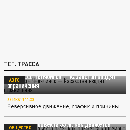
ТЕГ: ТРАССА
На трассе Челябинск — Казахстан вводят
АВТО
ограничения
28 ИЮЛЯ 11:30
Реверсивное движение, график и причины.
Готовность объекта 53%: как движется
ОБЩЕСТВО