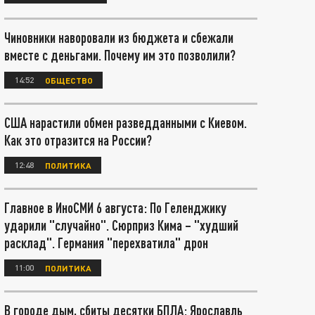
Чиновники наворовали из бюджета и сбежали
вместе с деньгами. Почему им это позволили?
14:52
ОБЩЕСТВО
США нарастили обмен разведданными с Киевом.
Как это отразится на России?
12:48
ПОЛИТИКА
Главное в ИноСМИ 6 августа: По Геленджику
ударили "случайно". Сюрприз Кима – "худший
расклад". Германия "перехватила" дрон
11:00
ПОЛИТИКА
В городе дым, сбиты десятки БПЛА: Ярославль