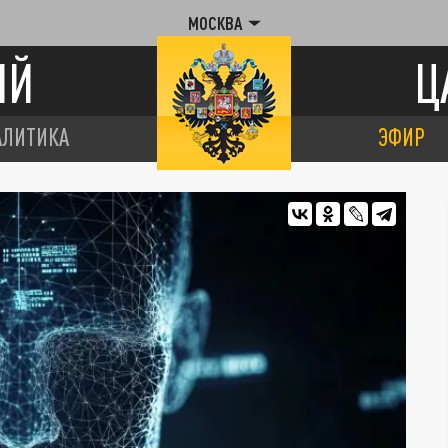
МОСКВА
ИЙ
Ц
АЛИТИКА
ЭФИР