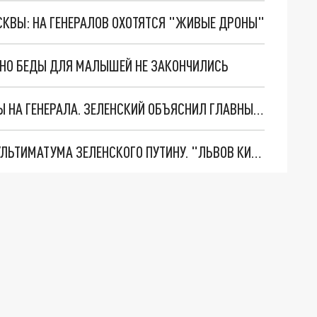
ОСКВЫ: НА ГЕНЕРАЛОВ ОХОТЯТСЯ "ЖИВЫЕ ДРОНЫ"
. НО БЕДЫ ДЛЯ МАЛЫШЕЙ НЕ ЗАКОНЧИЛИСЬ
"МЫ ВАС ЗАСТАВИМ": ЖУТКИЕ ДЕТАЛИ ОХОТЫ НА ГЕНЕРАЛА. ЗЕЛЕНСКИЙ ОБЪЯСНИЛ ГЛАВНЫЙ СМЫСЛ ТЕРАКТА В ЦЕНТРЕ МОСКВЫ
НОВОЕ МАСШТАБНЕЙШЕЕ НАСТУПЛЕНИЕ. ТРИ УЛЬТИМАТУМА ЗЕЛЕНСКОГО ПУТИНУ. "ЛЬВОВ КИМА" ПОСТАВЯТ НА ПВО? ГЛОБАЛЬНЫЙ ПРОРЫВ ПОД ЗАПОРОЖЬЕМ