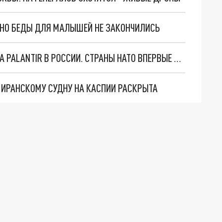
. НО БЕДЫ ДЛЯ МАЛЫШЕЙ НЕ ЗАКОНЧИЛИСЬ
"ОЧЕНЬ ПЛОХИЕ НОВОСТИ": БОЛЬШАЯ ОШИБКА PALANTIR В РОССИИ. СТРАНЫ НАТО ВПЕРВЫЕ ЗА СВО ОСТАНОВИЛИ ПОСТАВКИ ОРУЖИЯ. ВСУ ТЕРЯЮТ ПРИГРАНИЧЬЕ?
О ИРАНСКОМУ СУДНУ НА КАСПИИ РАСКРЫТА