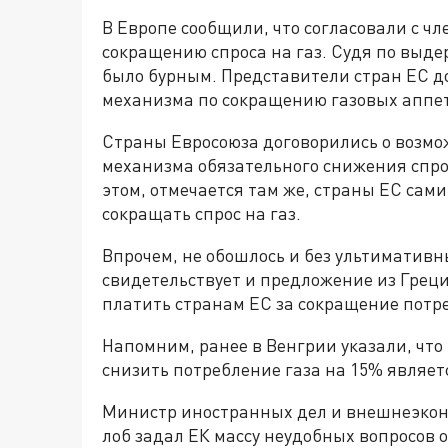
В Европе сообщили, что согласовали с ч
сокращению спроса на газ. Судя по выде
было бурным. Представители стран ЕС до
механизма по сокращению газовых аппет
Страны Евросоюза договорились о возмо
механизма обязательного снижения спроса
этом, отмечается там же, страны ЕС сам
сокращать спрос на газ.
Впрочем, не обошлось и без ультимативны
свидетельствует и предложение из Греци
платить странам ЕС за сокращение потре
Напомним, ранее в Венгрии указали, чт
снизить потребление газа на 15% являе
Министр иностранных дел и внешнеэкон
лоб задал ЕК массу неудобных вопросов о