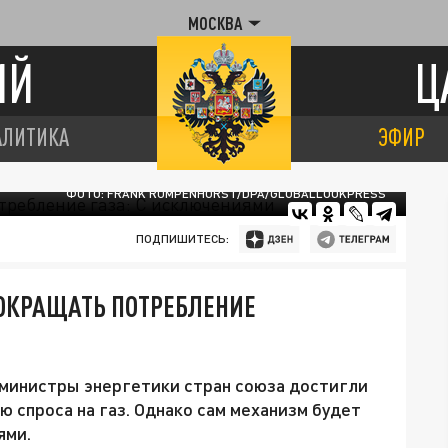
МОСКВА
ИЙ
Ц
АЛИТИКА
ЭФИР
ФОТО: FRANK RUMPENHORST/DPA/GLOBALLOOKPRESS
ПОДПИШИТЕСЬ:
СОКРАЩАТЬ ПОТРЕБЛЕНИЕ
о министры энергетики стран союза достигли
 спроса на газ. Однако сам механизм будет
ями.