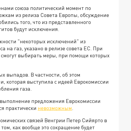
ленами союза политический момент по
ржкам из релиза Совета Европы, обсуждение
бились того, что из представленного
итов будут исключения.
жности "некоторых исключений" из
 на газ, указано в релизе совета ЕС. При
и смогут выбирать меры, при помощи которых
х выпадов. В частности, об этом
и, которая выступила с идеей Еврокомиссии
бления газа.
о выполнение предложения Еврокомиссии
тся практически
невозможным
.
омических связей Венгрии Петер Сийярто в
 том, как вообще это сокращение будет