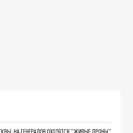
ОСКВЫ: НА ГЕНЕРАЛОВ ОХОТЯТСЯ "ЖИВЫЕ ДРОНЫ"