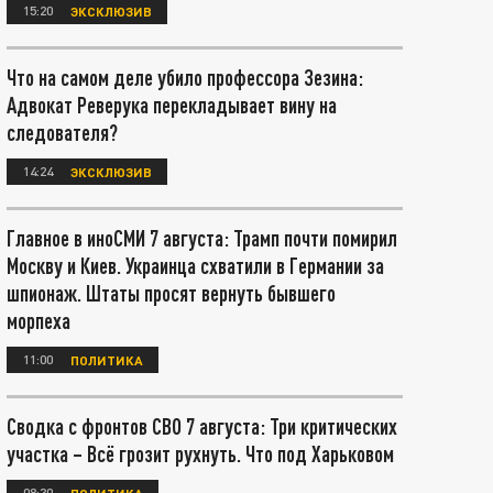
15:20
ЭКСКЛЮЗИВ
Что на самом деле убило профессора Зезина:
Адвокат Реверука перекладывает вину на
следователя?
14:24
ЭКСКЛЮЗИВ
Главное в иноСМИ 7 августа: Трамп почти помирил
Москву и Киев. Украинца схватили в Германии за
шпионаж. Штаты просят вернуть бывшего
морпеха
11:00
ПОЛИТИКА
Сводка с фронтов СВО 7 августа: Три критических
участка – Всё грозит рухнуть. Что под Харьковом
08:30
ПОЛИТИКА