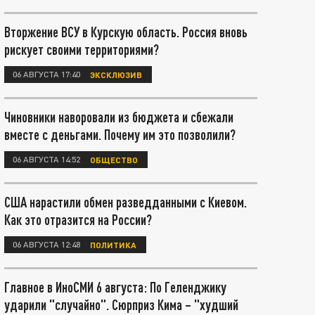
Вторжение ВСУ в Курскую область. Россия вновь
рискует своими территориями?
06 АВГУСТА 17:40
ЭКСКЛЮЗИВ
Чиновники наворовали из бюджета и сбежали
вместе с деньгами. Почему им это позволили?
06 АВГУСТА 14:52
ОБЩЕСТВО
США нарастили обмен разведданными с Киевом.
Как это отразится на России?
06 АВГУСТА 12:48
ПОЛИТИКА
Главное в ИноСМИ 6 августа: По Геленджику
ударили "случайно". Сюрприз Кима – "худший