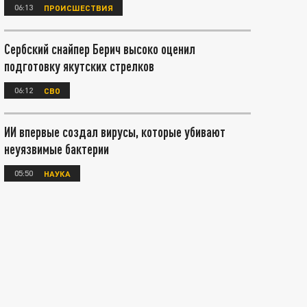
06:13
ПРОИСШЕСТВИЯ
Сербский снайпер Берич высоко оценил
подготовку якутских стрелков
06:12
СВО
ИИ впервые создал вирусы, которые убивают
неуязвимые бактерии
05:50
НАУКА