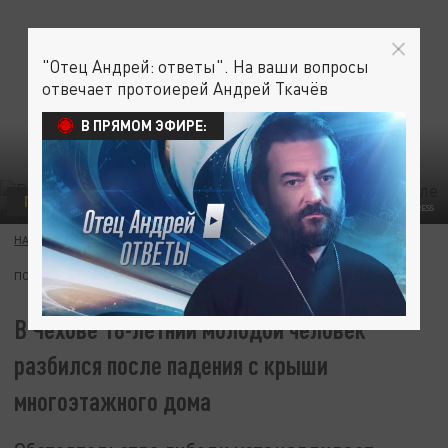
"Отец Андрей: ответы". На ваши вопросы
отвечает протоиерей Андрей Ткачёв
В ПРЯМОМ ЭФИРЕ:
ПРОИСШЕСТВИЯ
KONSTANTIN KOKOSHKIN/GLOBAL LOOK PRESS
НАДЕЖДА ЖИВАЕВА
24 ИЮЛЯ 16:25
ПОДПИШИТЕСЬ:
В Чехове 18-летний молодой человек
разбился после падения с крыши
многоэтажного дома