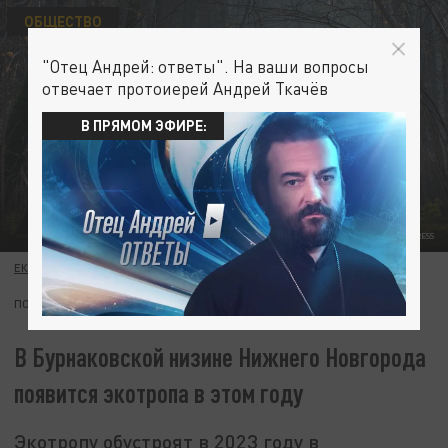
ОБЩЕСТВО
"Отец Андрей: ответы". На ваши вопросы
отвечает протоиерей Андрей Ткачёв
В ПРЯМОМ ЭФИРЕ:
КОМСОМОЛЬСКАЯ ПРАВДА/GLOBAL LOOK PRESS
ЕКАТЕРИНА ЧИЧУРИНА
03 ФЕВРАЛЯ 20:37
ПОДПИШИТЕСЬ:
В Бурнаковской низине Нижнего Новгорода
появится экотропа в этом году
Экотропу обустроят в 2023 году в