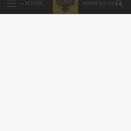
89.93 EUR
НИЖНИЙ НОВГОРОД
115093, г. Москва, переулок Партийный,
д.1, к.57, стр.3, эт.1, пом.I, ком.45
Тел.:
+7 (495) 374-77-73
info@tsargrad.tv
Адрес для пресс-релизов
press@tsargrad.tv