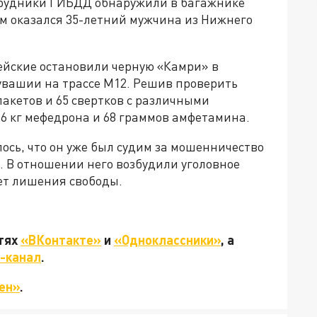
трудники ГИБДД обнаружили в багажнике
ем оказался 35-летний мужчина из Нижнего
ейские остановили черную «Камри» в
вашии на трассе М12. Решив проверить
акетов и 65 свертков с различными
6 кг мефедрона и 68 граммов амфетамина.
сь, что он уже был судим за мошенничество
 В отношении него возбудили уголовное
лет лишения свободы.
етях
«ВКонтакте»
и
«Одноклассники»
, а
-канал
.
ен»
.