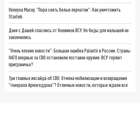
Оплеуха Маску. "Пора снять белые перчатки": Как уничтожить
Starlink
Даня с Дашей спаслись от боевиков ВСУ. Но беды для малышей не
закончились
"Очень плохие новости": Большая ошибка Palantir в России. Страны
НАТО впервые за СВО остановили поставки оружия. ВСУ теряют
приграничье?
Три главных инсайда об СВО. Отмена мобилизации и возвращение
"генерала Армагеддона"? Отличные новости, которые ждали все