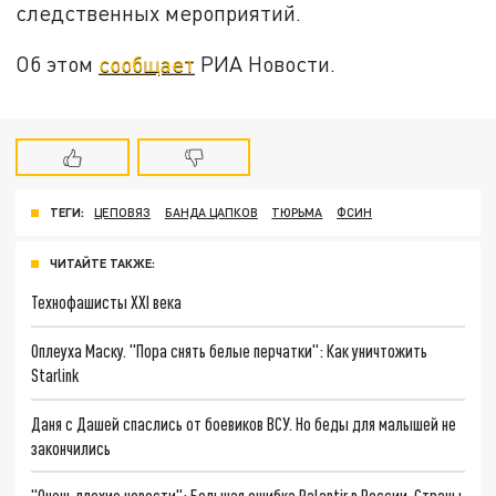
следственных мероприятий.
Об этом
сообщает
РИА Новости.
ТЕГИ:
ЦЕПОВЯЗ
БАНДА ЦАПКОВ
ТЮРЬМА
ФСИН
ЧИТАЙТЕ ТАКЖЕ:
Технофашисты XXI века
Оплеуха Маску. "Пора снять белые перчатки": Как уничтожить
Starlink
Даня с Дашей спаслись от боевиков ВСУ. Но беды для малышей не
закончились
"Очень плохие новости": Большая ошибка Palantir в России. Страны