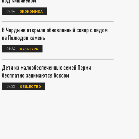
под Кишиневом
09:26
ЭКОНОМИКА
В Чердыни открыли обновленный сквер с видом
на Полюдов камень
09:24
КУЛЬТУРА
Дети из малообеспеченных семей Перми
бесплатно занимаются боксом
09:22
ОБЩЕСТВО