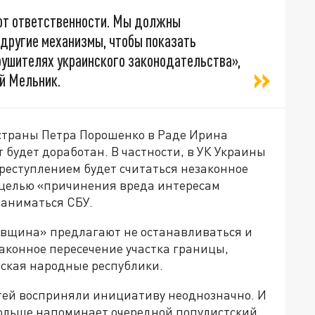
 от ответственности. Мы должны
 другие механизмы, чтобы показать
арушителях украинского законодательства»,
й Мельник.
страны Петра Порошенко в Раде Ирина
 будет доработан. В частности, в УК Украины
реступлением будет считаться незаконное
 целью «причинения вреда интересам
заниматься СБУ.
ивщина» предлагают не останавливаться и
законное пересечение участка границы,
ская народные республики.
тей восприняли инициативу неоднозначно. И
 больше напоминает очередной популистский