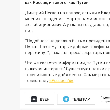
как Россия, и такого, как Путин.
Дмитрий Песков на вопрос, есть ли у Вла
мнению, владение смартфонами можно п
эксгибиционизму. А у главы государства,
нет.
"Подобного не должно быть у президента 
Путин. Поэтому старые добрые телефоны
переживут", - сказал пресс-секретарь пр
Что же касается информации, то Путин п
включая интернет."Существуют папки с 
телевизионные дайджесты. Самые разные
телеканалу
«Россия 24»
Подпи
ДЗЕН
ТЕЛЕГРАМ
и перв