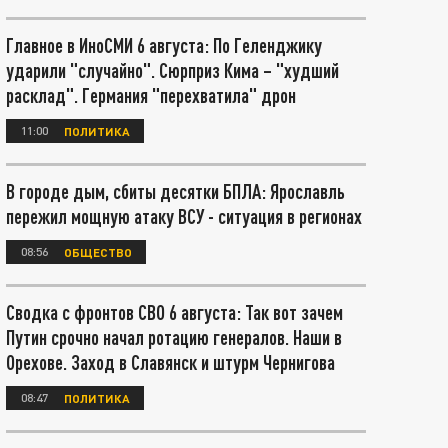
Главное в ИноСМИ 6 августа: По Геленджику
ударили "случайно". Сюрприз Кима – "худший
расклад". Германия "перехватила" дрон
11:00
ПОЛИТИКА
В городе дым, сбиты десятки БПЛА: Ярославль
пережил мощную атаку ВСУ - ситуация в регионах
08:56
ОБЩЕСТВО
Сводка с фронтов СВО 6 августа: Так вот зачем
Путин срочно начал ротацию генералов. Наши в
Орехове. Заход в Славянск и штурм Чернигова
08:47
ПОЛИТИКА