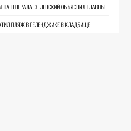
"МЫ ВАС ЗАСТАВИМ": ЖУТКИЕ ДЕТАЛИ ОХОТЫ НА ГЕНЕРАЛА. ЗЕЛЕНСКИЙ ОБЪЯСНИЛ ГЛАВНЫЙ СМЫСЛ ТЕРАКТА В ЦЕНТРЕ МОСКВЫ
АТИЛ ПЛЯЖ В ГЕЛЕНДЖИКЕ В КЛАДБИЩЕ