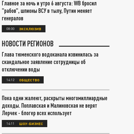
Главное за ночь и утро 6 августа: WB бросил
"рабов", шпионы ВСУ в тылу, Путин меняет
генералов
08:00
ЭКСКЛЮЗИВ
НОВОСТИ РЕГИОНОВ
Глава тюменского водоканала извинилась за
скандальное заявление сотрудницы об
отключении воды
14:12
ОБЩЕСТВО
Пока одни жалеют, раскрыты многомиллиардные
доходы. Поплавская и Малиновская не верят
Лерчек - блогер всех использует
14:11
ШОУ-БИЗНЕС