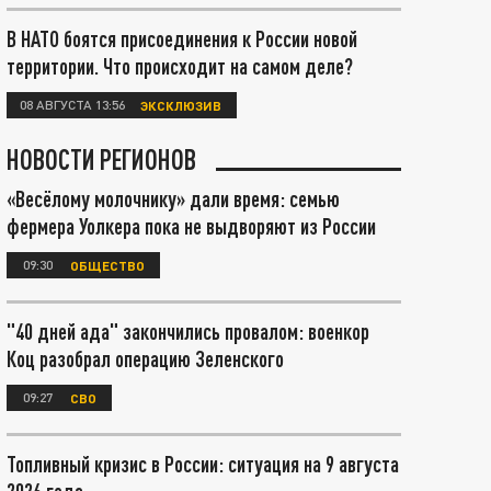
В НАТО боятся присоединения к России новой
территории. Что происходит на самом деле?
08 АВГУСТА 13:56
ЭКСКЛЮЗИВ
НОВОСТИ РЕГИОНОВ
«Весёлому молочнику» дали время: семью
фермера Уолкера пока не выдворяют из России
09:30
ОБЩЕСТВО
"40 дней ада" закончились провалом: военкор
Коц разобрал операцию Зеленского
09:27
СВО
Топливный кризис в России: ситуация на 9 августа