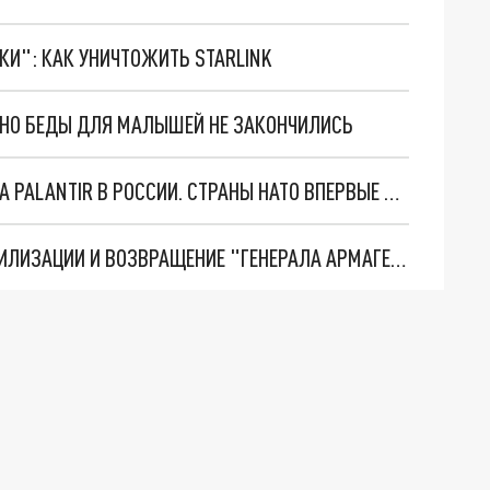
ТКИ": КАК УНИЧТОЖИТЬ STARLINK
. НО БЕДЫ ДЛЯ МАЛЫШЕЙ НЕ ЗАКОНЧИЛИСЬ
"ОЧЕНЬ ПЛОХИЕ НОВОСТИ": БОЛЬШАЯ ОШИБКА PALANTIR В РОССИИ. СТРАНЫ НАТО ВПЕРВЫЕ ЗА СВО ОСТАНОВИЛИ ПОСТАВКИ ОРУЖИЯ. ВСУ ТЕРЯЮТ ПРИГРАНИЧЬЕ?
ТРИ ГЛАВНЫХ ИНСАЙДА ОБ СВО. ОТМЕНА МОБИЛИЗАЦИИ И ВОЗВРАЩЕНИЕ "ГЕНЕРАЛА АРМАГЕДДОНА"? ОТЛИЧНЫЕ НОВОСТИ, КОТОРЫЕ ЖДАЛИ ВСЕ