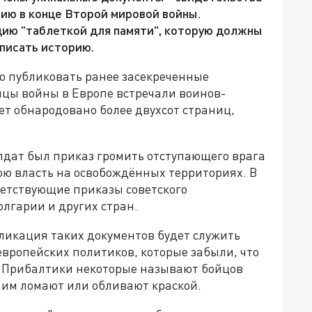
мию в конце Второй мировой войны.
цию "таблеткой для памяти", которую должны
еписать историю.
о публиковать ранее засекреченные
сяцы войны в Европе встречали воинов-
ет обнародовано более двухсот страниц,
олдат был приказ громить отступающего врага
вою власть на освобождённых территориях. В
ветствующие приказы советского
лгарии и других стран.
бликация таких документов будет служить
европейских политиков, которые забыли, что
ах Прибалтики некоторые называют бойцов
им ломают или обливают краской.