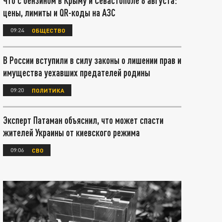
Что с бензином в Крыму и Севастополе 8 августа:
цены, лимиты и QR-коды на АЗС
09:24
ОБЩЕСТВО
В России вступили в силу законы о лишении прав и
имущества уехавших предателей родины
09:20
ПОЛИТИКА
Эксперт Патаман объяснил, что может спасти
жителей Украины от киевского режима
09:06
СВО