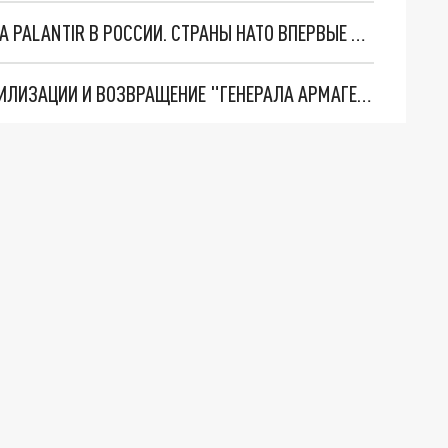
"ОЧЕНЬ ПЛОХИЕ НОВОСТИ": БОЛЬШАЯ ОШИБКА PALANTIR В РОССИИ. СТРАНЫ НАТО ВПЕРВЫЕ ЗА СВО ОСТАНОВИЛИ ПОСТАВКИ ОРУЖИЯ. ВСУ ТЕРЯЮТ ПРИГРАНИЧЬЕ?
ТРИ ГЛАВНЫХ ИНСАЙДА ОБ СВО. ОТМЕНА МОБИЛИЗАЦИИ И ВОЗВРАЩЕНИЕ "ГЕНЕРАЛА АРМАГЕДДОНА"? ОТЛИЧНЫЕ НОВОСТИ, КОТОРЫЕ ЖДАЛИ ВСЕ