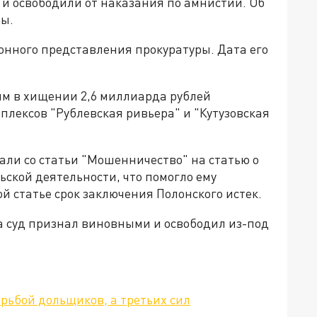
 и освободили от наказания по амнистии. Об
вы.
онного представления прокуратуры. Дата его
ым в хищении 2,6 миллиарда рублей
лексов "Рублевская ривьера" и "Кутузовская
ли со статьи "Мошенничество" на статью о
ской деятельности, что помогло ему
й статье срок заключения Полонского истек.
 суд признал виновными и освободил из-под
орьбой дольщиков, а третьих сил