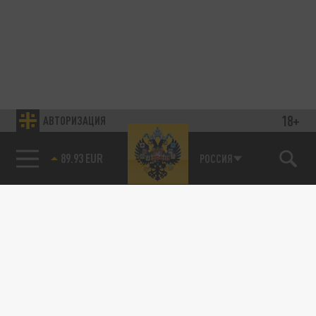
18+
АВТОРИЗАЦИЯ
89.93 EUR
РОССИЯ