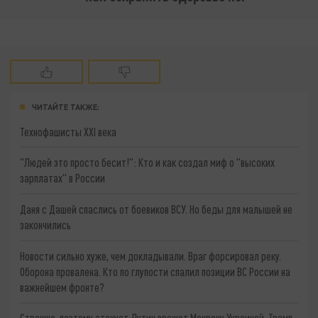
ЧИТАЙТЕ ТАКЖЕ:
Технофашисты XXI века
"Людей это просто бесит!": Кто и как создал миф о "высоких
зарплатах" в России
Даня с Дашей спаслись от боевиков ВСУ. Но беды для малышей не
закончились
Новости сильно хуже, чем докладывали. Враг форсировал реку.
Оборона провалена. Кто по глупости спалил позиции ВС России на
важнейшем фронте?
Страшно, поэтому атакует. Путин врежет Макрону Украиной. Трамп