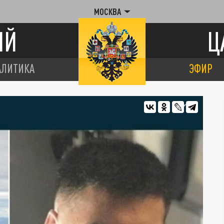
МОСКВА
ИЙ
Ц
АЛИТИКА
ЭФИР