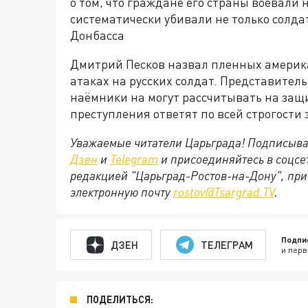
о том, что граждане его страны воевали
систематически убивали не только солда
Донбасса
Дмитрий Песков назвал пленных америк
атаках на русских солдат. Представител
наёмники на могут рассчитывать на защ
преступления ответят по всей строгости
Уважаемые читатели Царьграда! Подписыва
Дзен
и
Telegram
и присоединяйтесь в соцс
редакцией "Царьград-Ростов-на-Дону", при
электронную почту
rostov@Tsargrad.ТV
.
Подпи
ДЗЕН
ТЕЛЕГРАМ
и перв
ПОДЕЛИТЬСЯ: