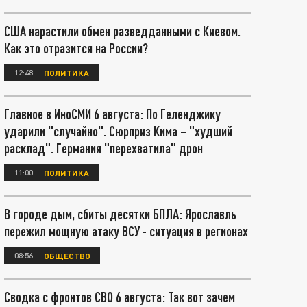
США нарастили обмен разведданными с Киевом.
Как это отразится на России?
12:48
ПОЛИТИКА
Главное в ИноСМИ 6 августа: По Геленджику
ударили "случайно". Сюрприз Кима – "худший
расклад". Германия "перехватила" дрон
11:00
ПОЛИТИКА
В городе дым, сбиты десятки БПЛА: Ярославль
пережил мощную атаку ВСУ - ситуация в регионах
08:56
ОБЩЕСТВО
Сводка с фронтов СВО 6 августа: Так вот зачем