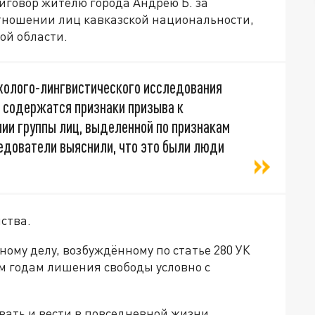
иговор жителю города Андрею Б. за
тношении лиц кавказской национальности,
ой области.
ихолого-лингвистического исследования
ы содержатся признаки призыва к
ии группы лиц, выделенной по признакам
едователи выяснили, что это были люди
ства.
ному делу, возбуждённому по статье 280 УК
м годам лишения свободы условно с
авать и вести в повседневной жизни