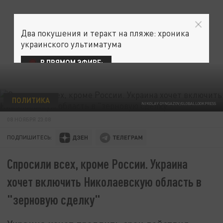
Два покушения и теракт на пляже: хроника
украинского ультиматума
В ПРЯМОМ ЭФИРЕ:
ПОЛИТИКА
NIKOLAY GYNGAZOV/GLOBALLOOKPRESS
08 НОЯБРЯ 23:08
ПОДПИШИТЕСЬ:
Спросили всех, кроме России. Украина
хочет включить Николаевскую область в
"зерновую сделку"