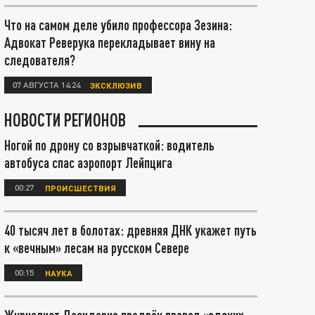
Что на самом деле убило профессора Зезина:
Адвокат Реверука перекладывает вину на
следователя?
07 АВГУСТА 14:24
ЭКСКЛЮЗИВ
НОВОСТИ РЕГИОНОВ
Ногой по дрону со взрывчаткой: водитель
автобуса спас аэропорт Лейпцига
00:27
ПРОИСШЕСТВИЯ
40 тысяч лет в болотах: древняя ДНК укажет путь
к «вечным» лесам на русском Севере
00:15
НАУКА