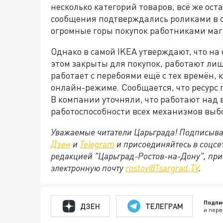
несколько категорий товаров, всё же ос
сообщения подтверждались роликами в с
огромные горы покупок работниками маг
Однако в самой IKEA утверждают, что на
этом закрыты для покупок, работают лиш
работает с перебоями ещё с тех времён,
онлайн-режиме. Сообщается, что ресурс
В компании уточняли, что работают над 
работоспособности всех механизмов выбо
Уважаемые читатели Царьграда! Подписыва
Дзен
и
Telegram
и присоединяйтесь в соцс
редакцией "Царьград-Ростов-на-Дону", при
электронную почту
rostov@Tsargrad.ТV
.
Подпи
ДЗЕН
ТЕЛЕГРАМ
и перв