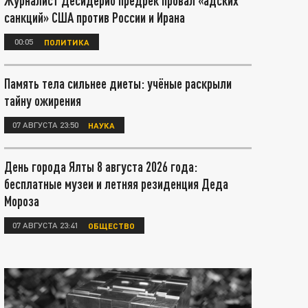
Журналист Десидерио предрёк провал «адских
санкций» США против России и Ирана
00:05
ПОЛИТИКА
Память тела сильнее диеты: учёные раскрыли
тайну ожирения
07 АВГУСТА 23:50
НАУКА
День города Ялты 8 августа 2026 года:
бесплатные музеи и летняя резиденция Деда
Мороза
07 АВГУСТА 23:41
ОБЩЕСТВО