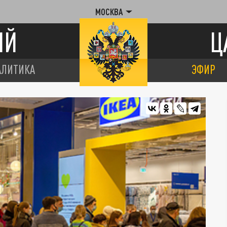
МОСКВА
ИЙ
Ц
АЛИТИКА
ЭФИР