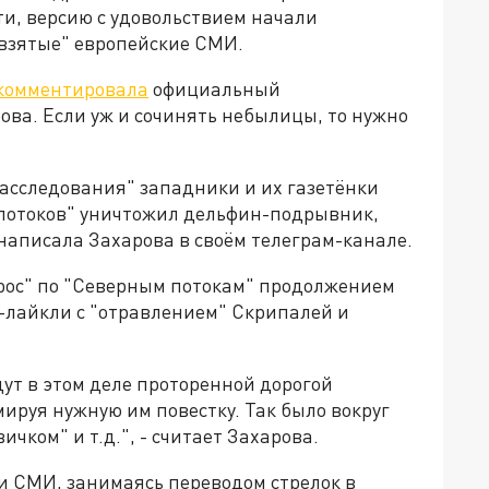
ти, версию с удовольствием начали
взятые" европейские СМИ.
комментировала
официальный
ва. Если уж и сочинять небылицы, то нужно
"расследования" западники и их газетёнки
 потоков" уничтожил дельфин-подрывник,
 написала Захарова в своём телеграм-канале.
ос" по "Северным потокам" продолжением
и-лайкли с "отравлением" Скрипалей и
дут в этом деле проторенной дорогой
ируя нужную им повестку. Так было вокруг
чком" и т.д.", - считает Захарова.
и СМИ, занимаясь переводом стрелок в