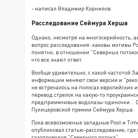
- написал Владимир Корнилов.
Расследование Сеймура Херша
Однако, несмотря на многосерийность, а
вопрос расследования: каковы мотивы Ро
понятно, в отношении "Северных потоков
что все знают ответ.
Вообще удивительно, с какой частотой З
информации меняют свои версии и "рекон
не встречалось на полосах европейских и
перевод стрелок на какую-то проукраинск
предприимчивые водолазы-одиночки... О
Пулицеровской премии Сеймура Херша.
Пока всевозможные западные Post и Tim
опубликовал статью-расследование, где
газопроводов "Северного потока".