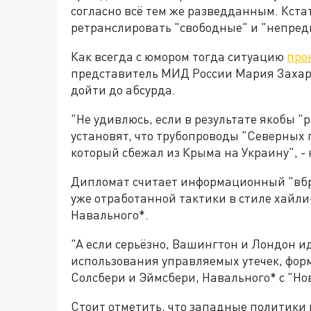
согласно всё тем же разведданным. Кста
ретранслировать "свободные" и "непред
Как всегда с юмором тогда ситуацию
про
представитель МИД России Мария Захаро
дойти до абсурда.
"Не удивлюсь, если в результате якобы 
установят, что трубопроводы "Северных
который сбежал из Крыма на Украину", -
Дипломат считает информационный "вбр
уже отработанной тактики в стиле хайл
Навального*.
"А если серьёзно, Вашингтон и Лондон и
использования управляемых утечек, форм
Солсбери и Эймсбери, Навального* с "Нови
Стоит отметить, что западные политики 