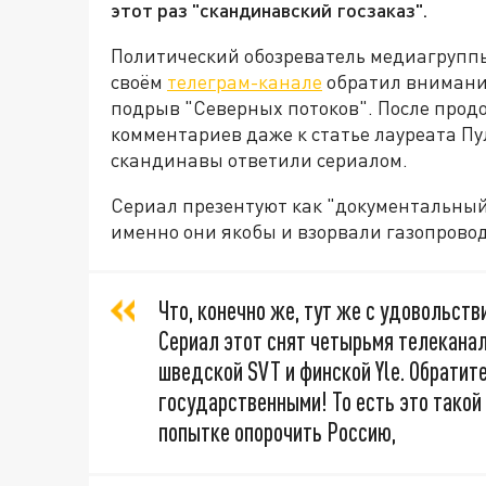
этот раз "скандинавский госзаказ".
Политический обозреватель медиагруппы
своём
телеграм-канале
обратил внимани
подрыв "Северных потоков". После прод
комментариев даже к статье лауреата П
скандинавы ответили сериалом.
Сериал презентуют как "документальный"
именно они якобы и взорвали газопровод
Что, конечно же, тут же с удовольст
Сериал этот снят четырьмя телекана
шведской SVT и финской Yle. Обратит
государственными! То есть это такой
попытке опорочить Россию,