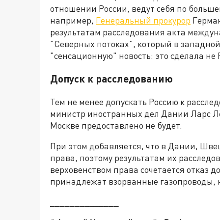
отношении России, ведут себя по большей
например,
Генеральный прокурор
Герман
результатам расследования акта междун
"Северных потоках", который в западно
"сенсационную" новость: это сделала не 
Допуск к расследованию
Тем не менее допускать Россию к рассле
министр иностранных дел Дании Ларс Лёк
Москве предоставлено не будет.
При этом добавляется, что в Дании, Шв
права, поэтому результатам их расследо
верховенством права сочетается отказ д
принадлежат взорванные газопроводы, н
______________