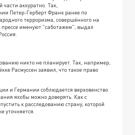
 части аккуратно. Так,
ии Петер-Герберт Франк ранее по
ародного терроризма, совершённого на
й прессе именуют "саботажем", выдал
Россия.
дованию никто не планирует. Так, например,
ке Расмуссен заявил, что такое право
еции и Германии соблюдается верховенство
вания якобы можно доверять. Как с
опустить к расследованию страну, которой
е уточняется.