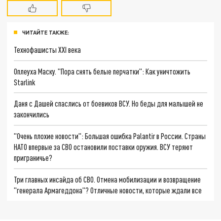
ЧИТАЙТЕ ТАКЖЕ:
Технофашисты XXI века
Оплеуха Маску. "Пора снять белые перчатки": Как уничтожить
Starlink
Даня с Дашей спаслись от боевиков ВСУ. Но беды для малышей не
закончились
"Очень плохие новости": Большая ошибка Palantir в России. Страны
НАТО впервые за СВО остановили поставки оружия. ВСУ теряют
приграничье?
Три главных инсайда об СВО. Отмена мобилизации и возвращение
"генерала Армагеддона"? Отличные новости, которые ждали все