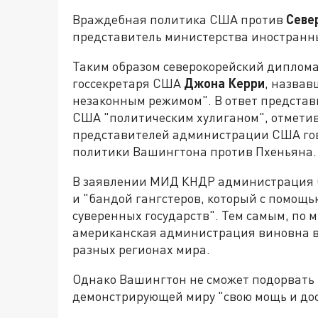
Враждебная политика США против
Севе
представитель министерства иностранны
Таким образом северокорейский диплом
госсекретаря США
Джона Керри
, назвав
незаконным режимом". В ответ предста
США "политическим хулиганом", отмети
представителей администрации США гов
политики Вашингтона против Пхеньяна.
В заявлении МИД КНДР администрация 
и "бандой гангстеров, который с помощ
суверенных государств". Тем самым, по 
американская администрация виновна в
разных регионах мира.
Однако Вашингтон не сможет подорвать 
демонстрирующей миру "свою мощь и дос