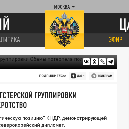
МОСКВА
ИЙ
Ц
АЛИТИКА
ЭФИР
ПОДПИШИТЕСЬ:
НГСТЕРСКОЙ ГРУППИРОВКИ
КРОТСТВО
егическую позицию" КНДР, демонстрирующей
 северокорейский дипломат.