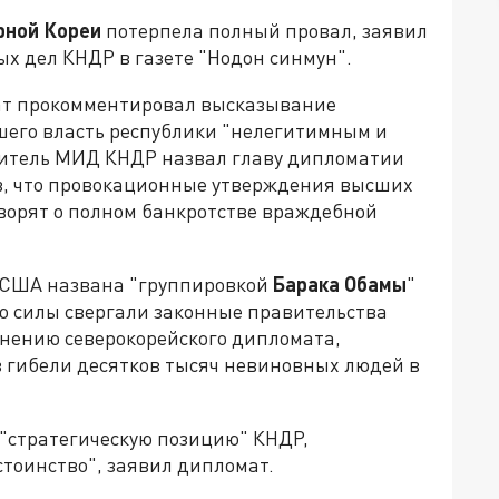
рной Кореи
потерпела полный провал, заявил
х дел КНДР в газете "Нодон синмун".
ат прокомментировал высказывание
шего власть республики "нелегитимным и
витель МИД КНДР назвал главу дипломатии
в, что провокационные утверждения высших
орят о полном банкротстве враждебной
США названа "группировкой
Барака Обамы
"
ью силы свергали законные правительства
мнению северокорейского дипломата,
 гибели десятков тысяч невиновных людей в
"стратегическую позицию" КНДР,
тоинство", заявил дипломат.