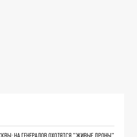
ОСКВЫ: НА ГЕНЕРАЛОВ ОХОТЯТСЯ "ЖИВЫЕ ДРОНЫ"