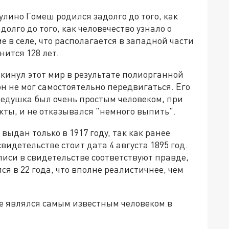
лино Гомеш родился задолго до того, как
олго до того, как человечество узнало о
е в селе, что располагается в западной части
нится 128 лет.
инул этот мир в результате полиорганной
он не мог самостоятельно передвигаться. Его
дедушка был очень простым человеком, при
ты, и не отказывался "немного выпить".
выдан только в 1917 году, так как ранее
идетельстве стоит дата 4 августа 1895 год.
писи в свидетельстве соответствуют правде,
я в 22 года, что вполне реалистичнее, чем
се являлся самым известным человеком в