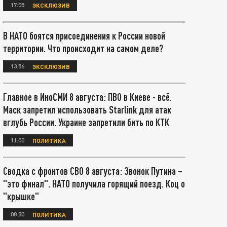
17:05
ЭКСКЛЮЗИВ
В НАТО боятся присоединения к России новой
территории. Что происходит на самом деле?
13:56
ЭКСКЛЮЗИВ
Главное в ИноСМИ 8 августа: ПВО в Киеве - всё.
Маск запретил использовать Starlink для атак
вглубь России. Украине запретили бить по КТК
11:00
ПОЛИТИКА
Сводка с фронтов СВО 8 августа: Звонок Путина –
"это финал". НАТО получила горящий поезд. Коц о
"крышке"
08:30
ПОЛИТИКА