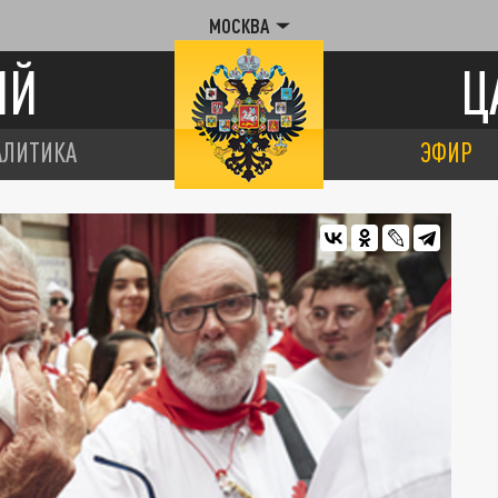
МОСКВА
ИЙ
Ц
АЛИТИКА
ЭФИР