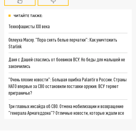
ЧИТАЙТЕ ТАКЖЕ:
Технофашисты XXI века
Оплеуха Маску. "Пора снять белые перчатки": Как уничтожить
Starlink
Даня с Дашей спаслись от боевиков ВСУ. Но беды для малышей не
закончились
"Очень плохие новости": Большая ошибка Palantir в России. Страны
НАТО впервые за СВО остановили поставки оружия. ВСУ теряют
приграничье?
Три главных инсайда об СВО. Отмена мобилизации и возвращение
"генерала Армагеддона"? Отличные новости, которые ждали все