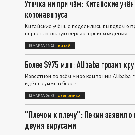
Утечка ни при чём: Китайские учё
коронавируса
Китайские учёные поделились выводом о п
первоначальную версию происхождения...
18 МАРТА 11:22
КИТАЙ
Более $975 млн: Alibaba грозит к
Известной во всём мире компании Alibaba 
идёт о сумме в более...
12 МАРТА 06:43
ЭКОНОМИКА
"Плечом к плечу": Пекин заявил о 
двумя вирусами