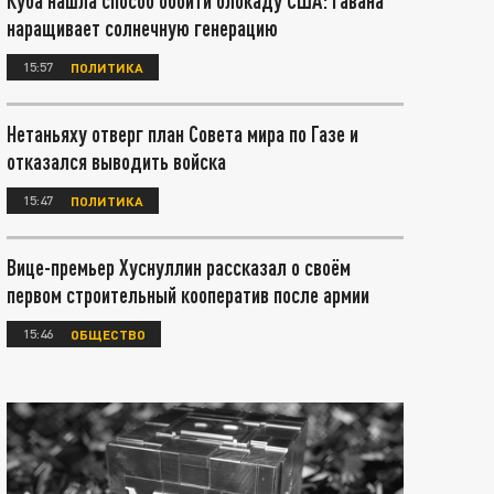
Куба нашла способ обойти блокаду США: Гавана
наращивает солнечную генерацию
15:57
ПОЛИТИКА
Нетаньяху отверг план Совета мира по Газе и
отказался выводить войска
15:47
ПОЛИТИКА
Вице-премьер Хуснуллин рассказал о своём
первом строительный кооператив после армии
15:46
ОБЩЕСТВО