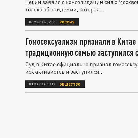
Пекин заявил о консолидации сил с Москвой
только об эпидемии, которая...
07 МАРТА 12:06
РОССИЯ
Гомосексуализм признали в Китае
традиционную семью заступился 
Суд в Китае официально признал гомосекс
иск активистов и заступился...
03 МАРТА 18:17
ОБЩЕСТВО