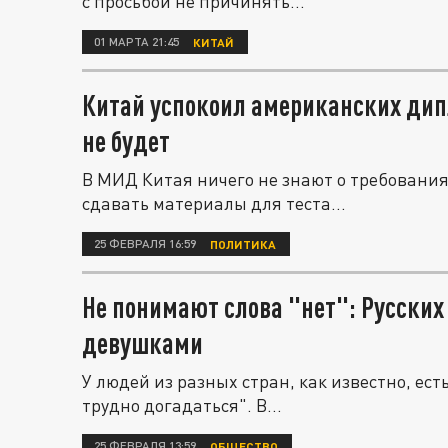
с просьбой не причинять...
01 МАРТА 21:45
КИТАЙ
Китай успокоил американских дип
не будет
В МИД Китая ничего не знают о требовани
сдавать материалы для теста...
25 ФЕВРАЛЯ 16:59
ПОЛИТИКА
Не понимают слова "нет": Русских
девушками
У людей из разных стран, как известно, ест
трудно догадаться". В...
25 ФЕВРАЛЯ 13:59
ОБЩЕСТВО