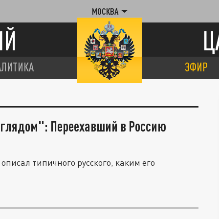
МОСКВА
ИЙ
Ц
АЛИТИКА
ЭФИР
зглядом": Переехавший в Россию
описал типичного русского, каким его