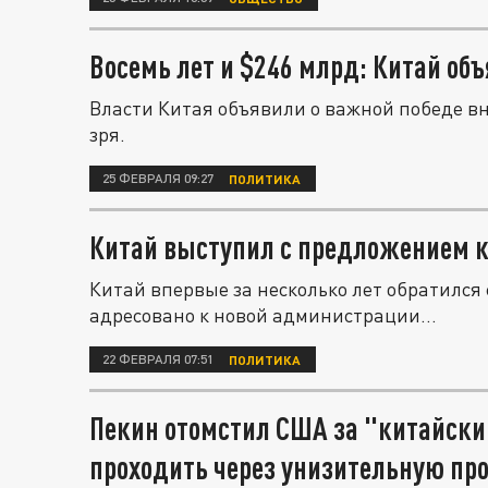
Восемь лет и $246 млрд: Китай об
Власти Китая объявили о важной победе вн
зря.
25 ФЕВРАЛЯ 09:27
ПОЛИТИКА
Китай выступил с предложением 
Китай впервые за несколько лет обратилс
адресовано к новой администрации...
22 ФЕВРАЛЯ 07:51
ПОЛИТИКА
Пекин отомстил США за "китайск
проходить через унизительную пр