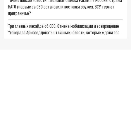
"Очень плохие новости": Большая ошибка Palantir в России. Страны
НАТО впервые за СВО остановили поставки оружия. ВСУ теряют
приграничье?
Три главных инсайда об СВО. Отмена мобилизации и возвращение
"генерала Армагеддона"? Отличные новости, которые ждали все