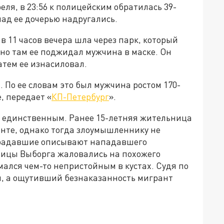
ля, в 23:56 к полицейским обратилась 39-
над ее дочерью надругались.
 11 часов вечера шла через парк, который
но там ее поджидал мужчина в маске. Он
атем ее изнасиловал.
 По ее словам это был мужчина ростом 170-
, передает «
КП-Петербург
».
не единственным. Ранее 15-летняя жительница
нте, однако тогда злоумышленнику не
страдавшие описывают нападавшего
ьницы Выборга жаловались на похожего
ался чем-то непристойным в кустах. Судя по
, а ощутивший безнаказанность мигрант