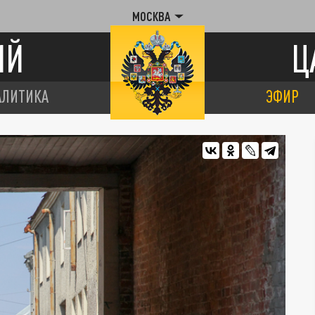
МОСКВА
ИЙ
Ц
АЛИТИКА
ЭФИР