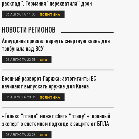
расклад". Германия "перехватила" дрон
06 АВГУСТА 11:00
ПОЛИТИКА
НОВОСТИ РЕГИОНОВ
Алаудинов призвал вернуть смертную казнь для
трибунала над ВСУ
06 АВГУСТА 23:59
СВО
Военный разворот Парижа: автогиганты ЕС
начинают выпускать оружие для Киева
06 АВГУСТА 23:36
ПОЛИТИКА
«Только "птица" может сбить "птицу"»: военный
эксперт о системном подходе к защите от БПЛА
06 АВГУСТА 23:26
СВО