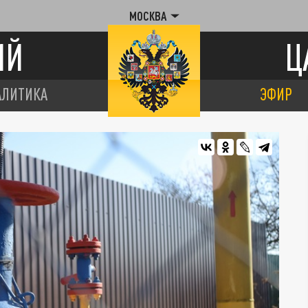
МОСКВА
ИЙ
Ц
АЛИТИКА
ЭФИР