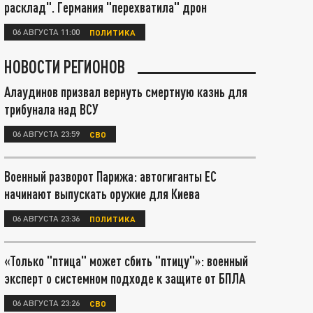
расклад". Германия "перехватила" дрон
06 АВГУСТА 11:00
ПОЛИТИКА
НОВОСТИ РЕГИОНОВ
Алаудинов призвал вернуть смертную казнь для
трибунала над ВСУ
06 АВГУСТА 23:59
СВО
Военный разворот Парижа: автогиганты ЕС
начинают выпускать оружие для Киева
06 АВГУСТА 23:36
ПОЛИТИКА
«Только "птица" может сбить "птицу"»: военный
эксперт о системном подходе к защите от БПЛА
06 АВГУСТА 23:26
СВО