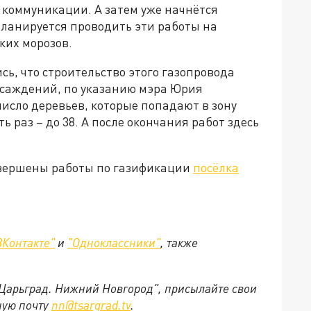
е коммуникации. А затем уже начнётся
Планируется проводить эти работы на
ких морозов.
сь, что строительство этого газопровода
асаждений, по указанию мэра Юрия
исло деревьев, которые попадают в зону
ь раз – до 38. А после окончания работ здесь
авершены работы по газификации
посёлка
ВКонтакте"
и
"Одноклассники"
,
также
"Царьград. Нижний Новгород", присылайте свои
ную почту
nn@tsargrad.tv
.