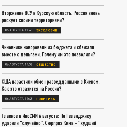
Вторжение ВСУ в Курскую область. Россия вновь
рискует своими территориями?
06 АВГУСТА 17:40
ЭКСКЛЮЗИВ
Чиновники наворовали из бюджета и сбежали
вместе с деньгами. Почему им это позволили?
06 АВГУСТА 14:52
ОБЩЕСТВО
США нарастили обмен разведданными с Киевом.
Как это отразится на России?
06 АВГУСТА 12:48
ПОЛИТИКА
Главное в ИноСМИ 6 августа: По Геленджику
ударили "случайно". Сюрприз Кима – "худший