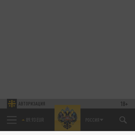
18+
АВТОРИЗАЦИЯ
89.93 EUR
РОССИЯ