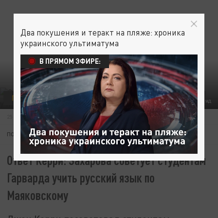
Два покушения и теракт на пляже: хроника
украинского ультиматума
В ПРЯМОМ ЭФИРЕ:
ПОЛИТИКА
ОБРАЗОВАНИЕ
МАРИЯ ЗАХАРОВА
ФОТО: ЦАРЬГРАД
25 МАЯ 08:18
ПОДПИШИТЕСЬ:
Ответ Керри: Захарова советует студентам
Гарварда учить русский язык по
Маяковскому