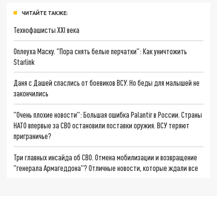
ЧИТАЙТЕ ТАКЖЕ:
Технофашисты XXI века
Оплеуха Маску. "Пора снять белые перчатки": Как уничтожить
Starlink
Даня с Дашей спаслись от боевиков ВСУ. Но беды для малышей не
закончились
"Очень плохие новости": Большая ошибка Palantir в России. Страны
НАТО впервые за СВО остановили поставки оружия. ВСУ теряют
приграничье?
Три главных инсайда об СВО. Отмена мобилизации и возвращение
"генерала Армагеддона"? Отличные новости, которые ждали все