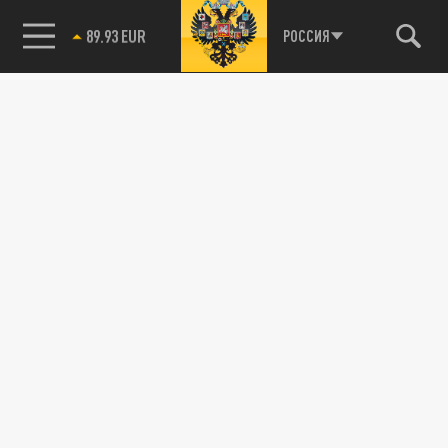
85.64 BRENT
РОССИЯ
115093, г. Москва, переулок Партийный,
д.1, к.57, стр.3, эт.1, пом.I, ком.45
Тел.:
+7 (495) 374-77-73
info@tsargrad.tv
Адрес для пресс-релизов
press@tsargrad.tv