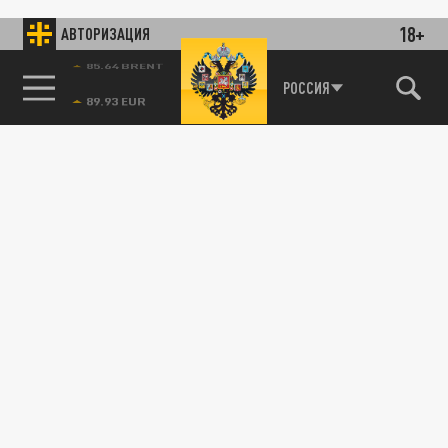
18+
АВТОРИЗАЦИЯ
85.64 BRENT
РОССИЯ
115093, г. Москва, переулок Партийный,
д.1, к.57, стр.3, эт.1, пом.I, ком.45