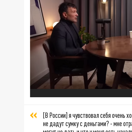
[В России] я чувствовал себя очень хо
не дадут сумку с деньгами? - мне отр
могут не дать и что у меня есть нача