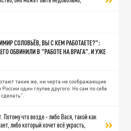
МИР СОЛОВЬЁВ, ВЫ С КЕМ РАБОТАЕТЕ?":
ГО ОБВИНИЛИ В "РАБОТЕ НА ВРАГА". И УЖЕ
отают такие же, ни черта не соображающие
 России один глупее другого. Но сам по себе
 сделать".
. Потому что везде - либо Вася, такой как
ает, либо который хочет всё украсть,