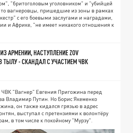
ком", "бритоголовым уголовником" и "убийцей
 что вагнеровцы, пришедшие из зоны в рамках
оркестр" с его боевыми заслугами и наградами,
ии и Африке, "не имеет никакого отношения к
 ИЗ АРМЕНИИ, НАСТУПЛЕНИЕ ZOV
В ТЫЛУ - СКАНДАЛ С УЧАСТИЕМ ЧВК
а ЧВК "Вагнер" Евгения Пригожина перед
ва Владимир Путин. Но Борис Якеменко
ожина, он также кидался грязью в адрес
нтян, выступал с претензиями к волонтёру
ам, в том числе к покойному "Мурзу".