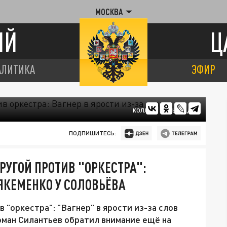
МОСКВА
ИЙ
Ц
АЛИТИКА
ЭФИР
КОЛЛАЖ ЦАРЬГРАДА
ПОДПИШИТЕСЬ:
РУГОЙ ПРОТИВ "ОРКЕСТРА":
 ЯКЕМЕНКО У СОЛОВЬЁВА
 "оркестра": "Вагнер" в ярости из-за слов
оман Силантьев обратил внимание ещё на