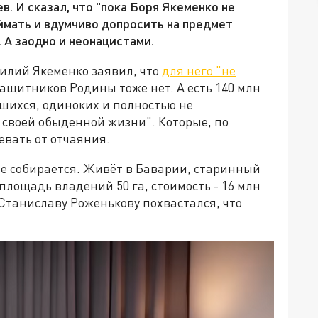
. И сказал, что "пока Боря Якеменко не
ймать и вдумчиво допросить на предмет
 А заодно и неонацистами.
илий Якеменко заявил, что
для него "не
ащитников Родины тоже нет. А есть 140 млн
шихся, одиноких и полностью не
 своей обыденной жизни". Которые, по
евать от отчаяния.
не собирается. Живёт в Баварии, старинный
площадь владений 50 га, стоимость - 16 млн
 Станиславу Роженькову похвастался, что