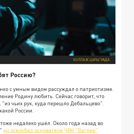
КОЛЛАЖ ЦАРЬГРАДА
бят Россию?
нко с умным видом рассуждал о патриотизме.
ение Родину любить. Сейчас говорит, что
, "из чьих рук, куда перешло Дебальцево".
какой России.
 тоже недалеко ушёл. Около года назад во
ф"
он оскорбил основателя ЧВК "Вагнер"