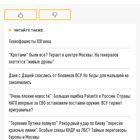
ЧИТАЙТЕ ТАКЖЕ:
Технофашисты XXI века
"Кротами" были все? Теракт в центре Москвы: На генералов
охотятся "живые дроны"
Даня с Дашей спаслись от боевиков ВСУ. Но беды для малышей не
закончились
"Очень плохие новости": Большая ошибка Palantir в России. Страны
НАТО впервые за СВО остановили поставки оружия. ВСУ теряют
приграничье?
"Терпение Путина лопнуло". Рекордный удар по Киеву "пересёк
красные линии". Особые спецы КНДР на ЛБС? Тайные переговоры
Европы и Москвы