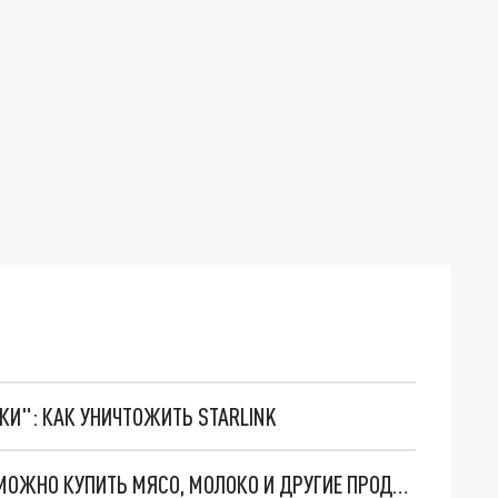
ТКИ": КАК УНИЧТОЖИТЬ STARLINK
НА СОЦИАЛЬНОЙ ЯРМАРКЕ В НОВОСИБИРСКЕ МОЖНО КУПИТЬ МЯСО, МОЛОКО И ДРУГИЕ ПРОДУКТЫ СО СКИДКАМИ