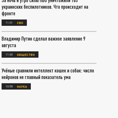
За ночь и утро силы ПВО уничтожили 165
украинских беспилотников. Что происходит на
фронте
11:01
СВО
Владимир Путин сделал важное заявление 9
августа
11:00
ОБЩЕСТВО
Учёные сравнили интеллект кошек и собак: число
нейронов не главный показатель ума
10:58
НАУКА