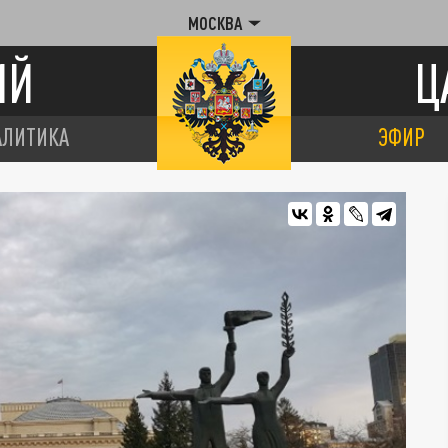
МОСКВА
ИЙ
Ц
АЛИТИКА
ЭФИР