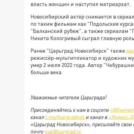
власть женщин и наступил матриархат.
Новосибирский актёр снимается в сериала
по таким фильмам как "Подольские курса
"Балканский рубеж", а также сериалам "
Никита Кологривый сыграл главную роль
Ранее "Царьград Новосибирск" также
ра
режиссёр-мультипликатор и художник 
умер 2 июля 2022 года. Автор "Чебурашки
больше века.
Уважаемые читатели Царьграда!
Присоединяйтесь к нам в соцсети
«ВКонтак
канал
t.me/tsargradnsk
и канал в
«Яндекс.Д
«Царьград Новосибирск», присылайте свои 
почту
nsk@tsargrad.tv