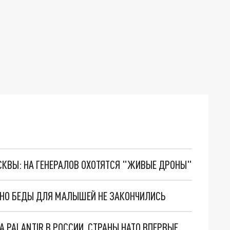
ОСКВЫ: НА ГЕНЕРАЛОВ ОХОТЯТСЯ "ЖИВЫЕ ДРОНЫ"
. НО БЕДЫ ДЛЯ МАЛЫШЕЙ НЕ ЗАКОНЧИЛИСЬ
"ОЧЕНЬ ПЛОХИЕ НОВОСТИ": БОЛЬШАЯ ОШИБКА PALANTIR В РОССИИ. СТРАНЫ НАТО ВПЕРВЫЕ ЗА СВО ОСТАНОВИЛИ ПОСТАВКИ ОРУЖИЯ. ВСУ ТЕРЯЮТ ПРИГРАНИЧЬЕ?