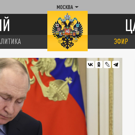
МОСКВА
ИЙ
Ц
АЛИТИКА
ЭФИР