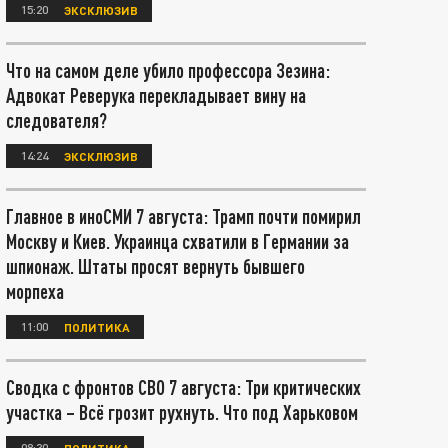
15:20
ЭКСКЛЮЗИВ
Что на самом деле убило профессора Зезина:
Адвокат Реверука перекладывает вину на
следователя?
14:24
ЭКСКЛЮЗИВ
Главное в иноСМИ 7 августа: Трамп почти помирил
Москву и Киев. Украинца схватили в Германии за
шпионаж. Штаты просят вернуть бывшего
морпеха
11:00
ПОЛИТИКА
Сводка с фронтов СВО 7 августа: Три критических
участка – Всё грозит рухнуть. Что под Харьковом
08:30
ПОЛИТИКА